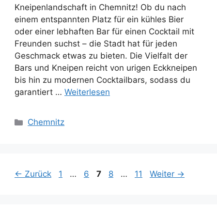
Kneipenlandschaft in Chemnitz! Ob du nach
einem entspannten Platz für ein kühles Bier
oder einer lebhaften Bar für einen Cocktail mit
Freunden suchst – die Stadt hat für jeden
Geschmack etwas zu bieten. Die Vielfalt der
Bars und Kneipen reicht von urigen Eckkneipen
bis hin zu modernen Cocktailbars, sodass du
garantiert …
Weiterlesen
Kategorien
Chemnitz
Seite
Seite
Seite
Seite
Seite
←
Zurück
1
…
6
7
8
…
11
Weiter
→